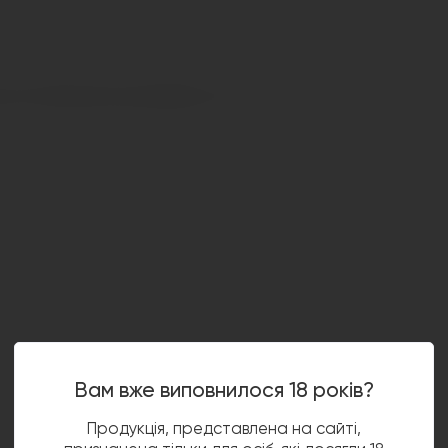
ят собственный труд. Набор состоит из:
Вам вже виповнилося 18 років?
Продукція, представлена на сайті,