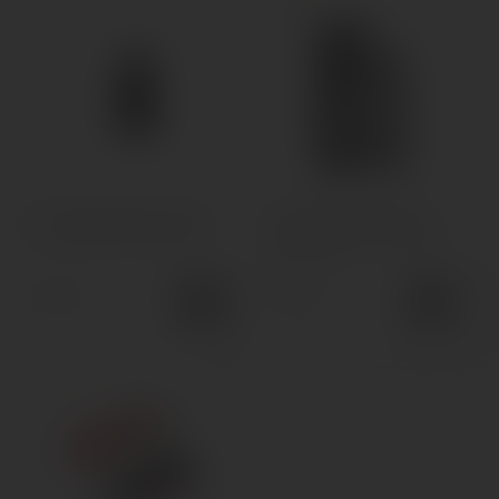
5.0
Змінний картридж Hotcig
Змінний Картридж Smok
Kubi Refillable Pod 1.8 Ом
Novo 5 Cartridge Meshed
MTL 0.7Ом
89грн.
140грн.
4.0