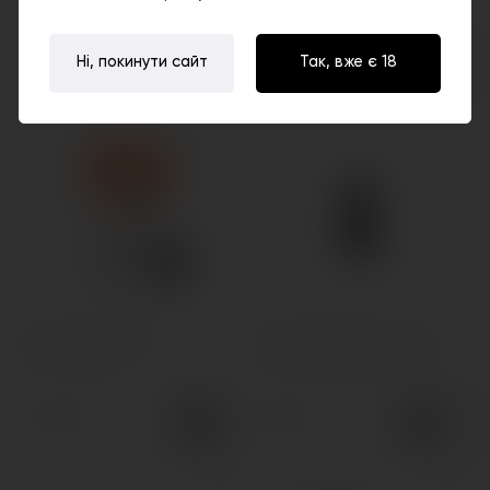
140грн.
90грн.
Ні, покинути сайт
Так, вже є 18
Змінний картридж
Змінний картридж Hotcig
GeekVape U
Kubi Refillable Pod 1.4 Ом
125грн.
89грн.