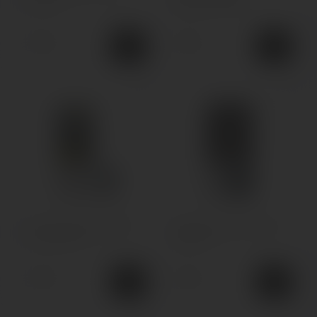
Novo 2X
Vaporesso XROS
140грн.
140грн.
Змінний картридж VooPoo
Змінний картридж Voopoo
Vinci Series V2
VMATE V2
140грн.
140грн.