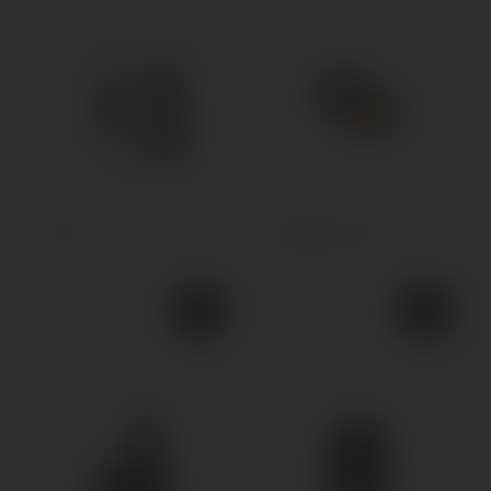
Картридж Lost vape Ursa
Картридж Suorin Air
Nano
Cartridge 0.7 Ом
130грн.
99грн.