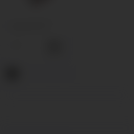
Картридж Elf Bar RF350
Refillable Pod 1.6мл
99грн.
1
2
3
4
>
>|