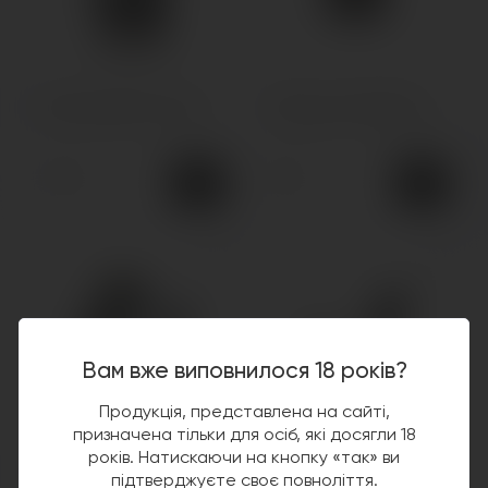
Картридж Wismec Preva
Катридж JustFog Minifit
KTR Cartridge 0.5 Ом 3 мл
Cartridge 1.6 Ом Керамика
120грн.
89грн.
5.0
Вам вже виповнилося 18 років?
Продукція, представлена на сайті,
призначена тільки для осіб, які досягли 18
років. Натискаючи на кнопку «так» ви
Змінний Картридж VooPoo
Змінний картридж Eleaf
підтверджуєте своє повноліття.
Drag Nano 2 Pod
iOre Lite 2 - 1.0 Ом