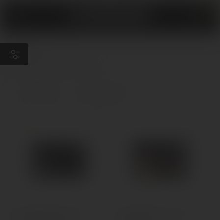
0
Вата
Інструменти
5 товарів
Головна
Аксесуари
Вата
Акумулятори
Категорії
Вата
Випарники
5.0
Зарядки
Кейси
Койли
Показати все
Американский хлопок
Хлопковая вата Cotton