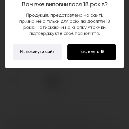
Вам вже виповнилося 18 років?
5.0
Продукція, представлена на сайті,
призначена тільки для осіб, які досягли 18
років. Натискаючи на кнопку «так» ви
підтверджуєте своє повноліття.
Ні, покинути сайт
Так, вже є 18
Хлопковая вата Organic
Japanese Cotton
80грн.
Одна из важных составляющих атомайзеров с
обслуживаемой базой – хлопок для вейпа. Она играет роль