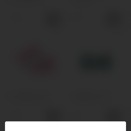
Cotton Bacon V2
Bacon Prime
140грн.
160грн.
Хлопковая вата cotton
Хлопковая вата cotton
candy collection 10g
candy collection 2g
150грн.
50грн.