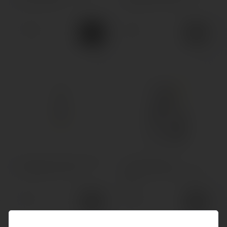
Pro 50 Clouds
DTL Mesh Coil 0.6 Ом
Комплектующие
779грн.
75грн.
Показати все
Испаритель Smoant Pasito
Обслуживаемый
MTL Ni80 Coil 1.4 Ом
испаритель Smoant Pasito
RBA
75грн.
159грн.