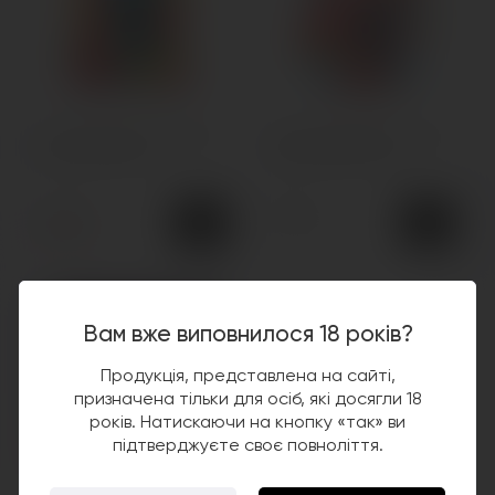
Одноразова Pod-система
Одноразова POD-система
Elf Bar GH23000
Elf Bar GH33000 Pro
700грн.
900грн.
900грн.
Вам вже виповнилося 18 років?
Продукція, представлена на сайті,
призначена тільки для осіб, які досягли 18
років. Натискаючи на кнопку «так» ви
підтверджуєте своє повноліття.