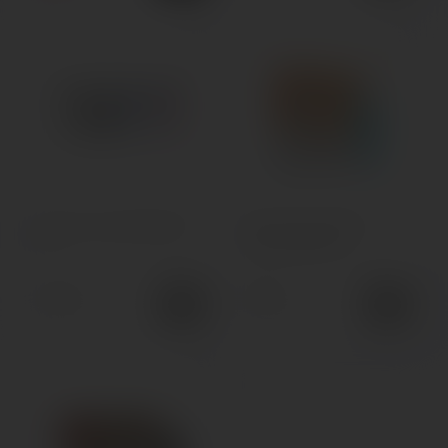
POD-система Elf Bar ELFX
POD-система Elf Bar
Pro
Lite350 350mAh
660грн.
330грн.