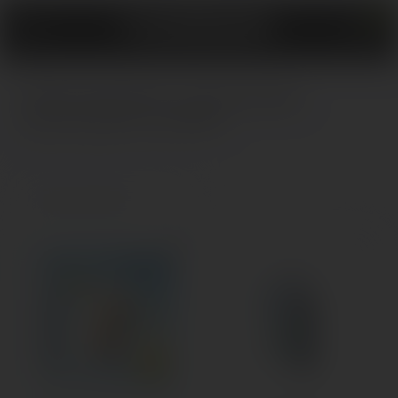
0
Elf Bar виробник одноразових
електронних сигарет
Головна
Виробник
Elf Bar