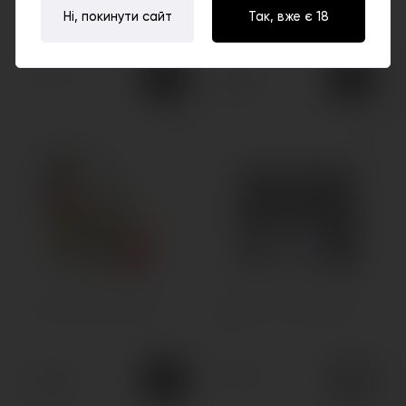
Одноразова POD-система
Одноразова POD-система
Ні, покинути сайт
Так, вже є 18
Elf Bar Moonlight 40000
Elf Bar Raya D3 25000
900грн.
750грн.
950грн.
Рідина Elf Liq 30мл 50мг
POD-система Elf Bar ELFX
Pro
320грн.
899грн.
350грн.