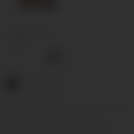
Заправлені картриджі Elf
Bar P1 2.0 мл
110грн.
1
2
3
>
>|
Інтернет-магазин «Cloud Mania»
Сайт призначений для осіб віком від 18 років. ©
www.cloudmania.com.ua 2017-2026. Всі права захищені.