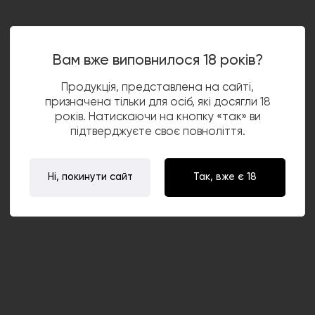
Вам вже виповнилося 18 років?
Продукція, представлена на сайті,
призначена тільки для осіб, які досягли 18
років. Натискаючи на кнопку «так» ви
підтверджуєте своє повноліття.
Ні, покинути сайт
Так, вже є 18